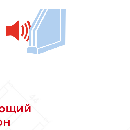
ающий
он