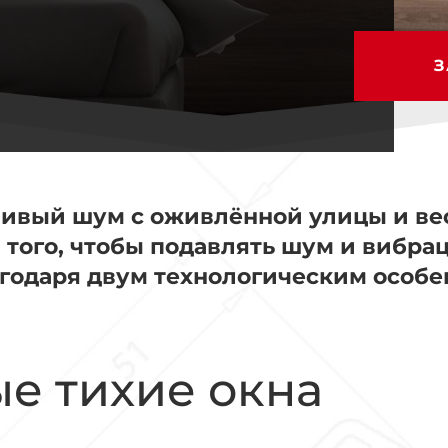
а
З
йливый шум с оживлённой улицы и ве
 того, чтобы подавлять шум и вибра
агодаря двум технологическим особ
е тихие окна